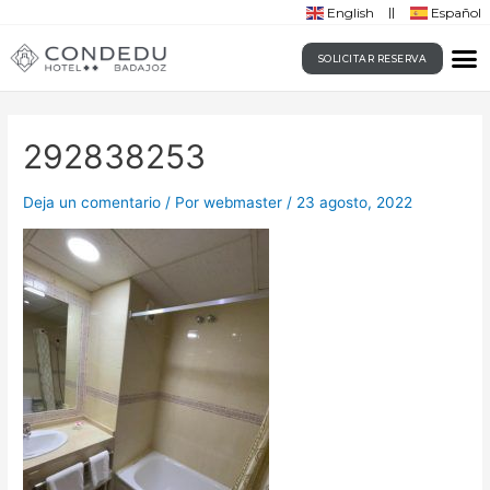
English
Español
SOLICITAR RESERVA
292838253
Deja un comentario
/ Por
webmaster
/
23 agosto, 2022