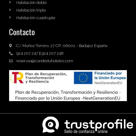
Habitación doble
Habitación triple
Habitación cuádruple
Contacto
C/ Muñoz Torrero, 27 CP: 06001 – Badajoz España
924 207 247 || 924 207 248
reservas@condeduhoteles.com