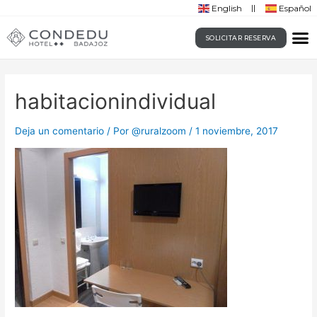
English
Español
SOLICITAR RESERVA
habitacionindividual
Deja un comentario
/ Por
@ruralzoom
/
1 noviembre, 2017