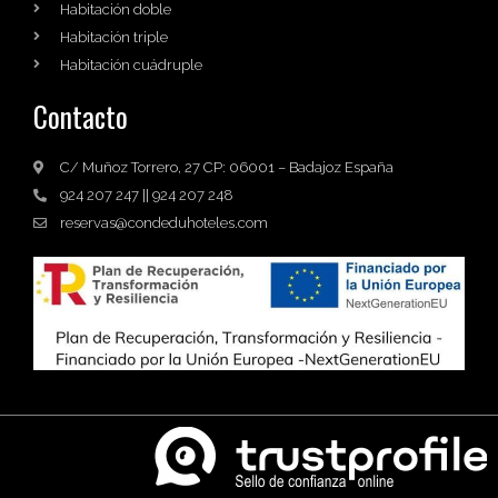
Habitación doble
Habitación triple
Habitación cuádruple
Contacto
C/ Muñoz Torrero, 27 CP: 06001 – Badajoz España
924 207 247 || 924 207 248
reservas@condeduhoteles.com