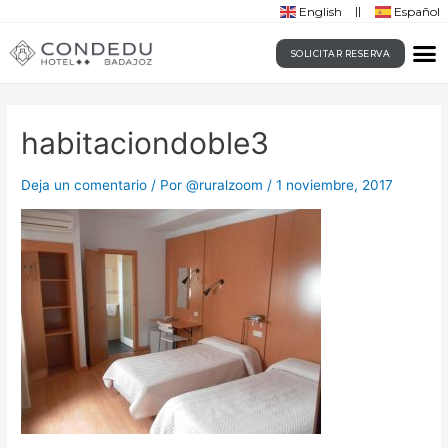
English
Español
SOLICITAR RESERVA
habitaciondoble3
Deja un comentario
/ Por
@ruralzoom
/
1 noviembre, 2017